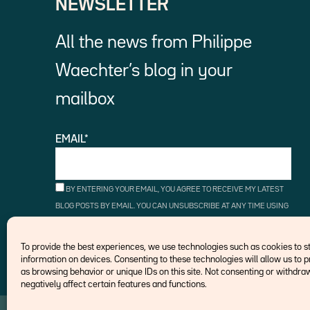
NEWSLETTER
All the news from Philippe
Waechter’s blog in your
mailbox
EMAIL*
BY ENTERING YOUR EMAIL, YOU AGREE TO RECEIVE MY LATEST
BLOG POSTS BY EMAIL. YOU CAN UNSUBSCRIBE AT ANY TIME USING
THE UNSUBSCRIBE LINKS.
To provide the best experiences, we use technologies such as cookies to 
information on devices. Consenting to these technologies will allow us to 
as browsing behavior or unique IDs on this site. Not consenting or withd
negatively affect certain features and functions.