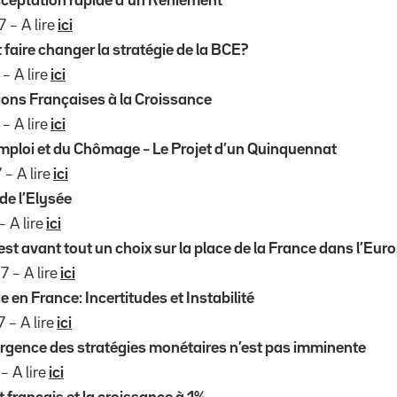
cceptation rapide d’un Reniement
 – A lire
ici
t faire changer la stratégie de la BCE?
– A lire
ici
ons Françaises à la Croissance
– A lire
ici
mploi et du Chômage – Le Projet d’un Quinquennat
– A lire
ici
de l’Elysée
 A lire
ici
est avant tout un choix sur la place de la France dans l’Eur
7 – A lire
ici
en France: Incertitudes et Instabilité
 – A lire
ici
rgence des stratégies monétaires n’est pas imminente
– A lire
ici