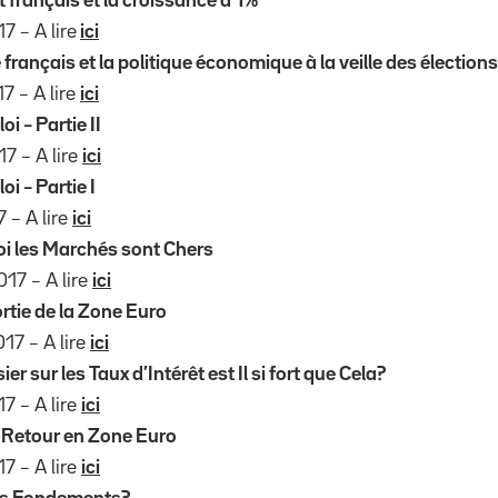
 français et la croissance à 1%
7 – A lire
ici
rançais et la politique économique à la veille des élections
7 – A lire
ici
oi – Partie II
7 – A lire
ici
oi – Partie I
 – A lire
ici
 les Marchés sont Chers
017 – A lire
ici
rtie de la Zone Euro
017 – A lire
ici
 sur les Taux d’Intérêt est Il si fort que Cela?
17 – A lire
ici
 Retour en Zone Euro
17 – A lire
ici