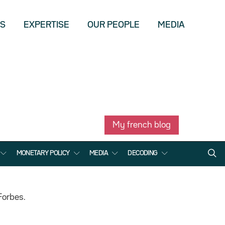
US
EXPERTISE
OUR PEOPLE
MEDIA
My french blog
MONETARY POLICY
MEDIA
DECODING
Forbes.