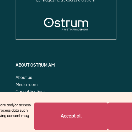
Le magazine d’experts d’Ostrum
ABOUT OSTRUM AM
About us
Media room
Our publications
Cookie Policy (EU)
store and/or access
process data such
Accept all
rawing consent may