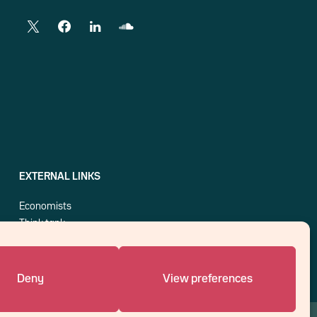
EXTERNAL LINKS
Economists
Think tank
Central banks
Blog roll
Deny
View preferences