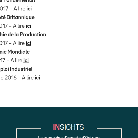
ls Fondements?
017 – A lire
ici
été Britannique
017 – A lire
ici
ie de la Production
017 – A lire
ici
mie Mondiale
17 – A lire
ici
ploi Industriel
e 2016 – A lire
ici